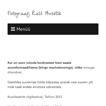
Fotograaf Rait Avestik
Menüü
Kui on soov mõnda konkreetset fotot saada
suureformaadilisena (kõrge resolutsiooniga), võtke
minuga
ühendust
.
Galeriides suuremale fotole klõpsates avaneb veel suurem pilt,
mida saab endale arvutisse salvestada.
Kooliteatrite riigifestival, Tallinn 2012